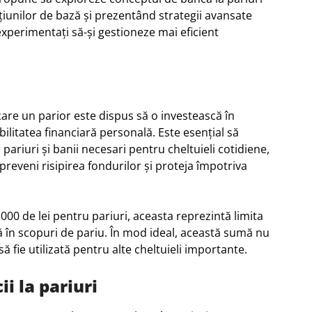
țiunilor de bază și prezentând strategii avansate
i experimentați să-și gestioneze mai eficient
care un parior este dispus să o investească în
abilitatea financiară personală. Este esențial să
 pariuri și banii necesari pentru cheltuieli cotidiene,
reveni risipirea fondurilor și proteja împotriva
00 de lei pentru pariuri, aceasta reprezintă limita
că în scopuri de pariu. În mod ideal, această sumă nu
ă fie utilizată pentru alte cheltuieli importante.
i la pariuri