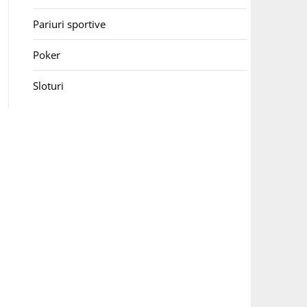
Pariuri sportive
Poker
Sloturi