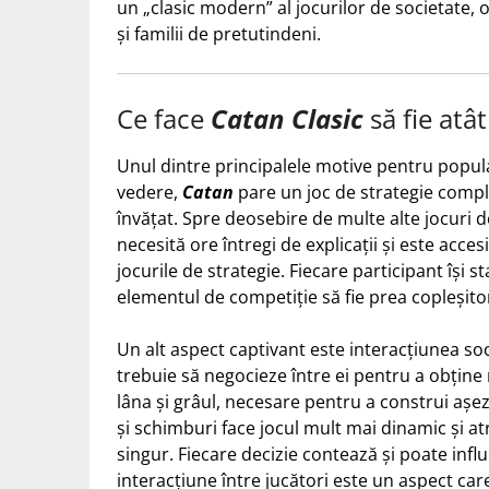
un „clasic modern” al jocurilor de societate, 
și familii de pretutindeni.
Ce face
Catan Clasic
să fie atâ
Unul dintre principalele motive pentru popula
vedere,
Catan
pare un joc de strategie complex
învățat. Spre deosebire de multe alte jocuri d
necesită ore întregi de explicații și este acces
jocurile de strategie. Fiecare participant își st
elementul de competiție să fie prea copleșito
Un alt aspect captivant este interacțiunea so
trebuie să negocieze între ei pentru a obține r
lâna și grâul, necesare pentru a construi aș
și schimburi face jocul mult mai dinamic și at
singur. Fiecare decizie contează și poate influ
interacțiune între jucători este un aspect care