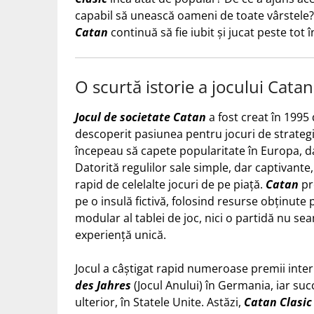
capabil să unească oameni de toate vârstele?
Catan
continuă să fie iubit și jucat peste tot 
O scurtă istorie a jocului Catan
Jocul de societate Catan
a fost creat în 1995
descoperit pasiunea pentru jocuri de strategie 
începeau să capete popularitate în Europa, 
Datorită regulilor sale simple, dar captivante, 
rapid de celelalte jocuri de pe piață.
Catan
pr
pe o insulă fictivă, folosind resurse obținute
modular al tablei de joc, nici o partidă nu sea
experiență unică.
Jocul a câștigat rapid numeroase premii inter
des Jahres
(Jocul Anului) în Germania, iar succ
ulterior, în Statele Unite. Astăzi,
Catan Clasic