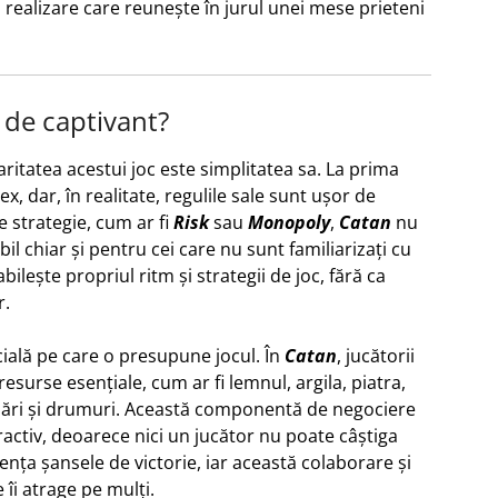
o realizare care reunește în jurul unei mese prieteni
t de captivant?
ritatea acestui joc este simplitatea sa. La prima
, dar, în realitate, regulile sale sunt ușor de
e strategie, cum ar fi
Risk
sau
Monopoly
,
Catan
nu
ibil chiar și pentru cei care nu sunt familiarizați cu
abilește propriul ritm și strategii de joc, fără ca
r.
cială pe care o presupune jocul. În
Catan
, jucătorii
esurse esențiale, cum ar fi lemnul, argila, piatra,
ezări și drumuri. Această componentă de negociere
ractiv, deoarece nici un jucător nu poate câștiga
ența șansele de victorie, iar această colaborare și
 îi atrage pe mulți.