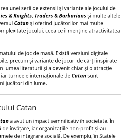
ea unei serii de extensii și variante ale jocului de
ties & Knights
,
Traders & Barbarians
și multe altele
versul
Catan
și oferind jucătorilor mai multe
mplexitate jocului, ceea ce îi menține atractivitatea
rmatului de joc de masă. Există versiuni digitale
le, precum și variante de jocuri de cărți inspirate
 lumea literaturii și a devenit chiar și o atracție
 iar turneele internaționale de
Catan
sunt
ni jucători din lume.
ocului Catan
tan
a avut un impact semnificativ în societate. În
ă de învățare, iar organizațiile non-profit și-au
mele de integrare socială. De exemplu, în Statele