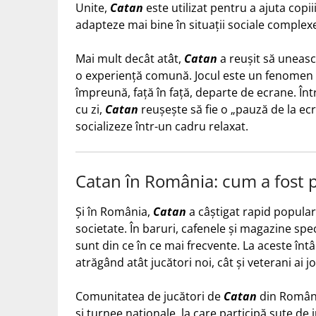
Unite,
Catan
este utilizat pentru a ajuta copiii
adapteze mai bine în situații sociale complex
Mai mult decât atât,
Catan
a reușit să unească
o experiență comună. Jocul este un fenomen s
împreună, față în față, departe de ecrane. În
cu zi,
Catan
reușește să fie o „pauză de la ec
socializeze într-un cadru relaxat.
Catan în România: cum a fost p
Și în România,
Catan
a câștigat rapid popular
societate. În baruri, cafenele și magazine speci
sunt din ce în ce mai frecvente. La aceste întâ
atrăgând atât jucători noi, cât și veterani ai jo
Comunitatea de jucători de
Catan
din Români
și turnee naționale, la care participă sute de j