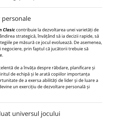
r personale
n Clasic
contribuie la dezvoltarea unei varietăți de
gândirea strategică, învățând să ia decizii rapide, să
trategiile pe măsură ce jocul evoluează. De asemenea,
 negociere, prin faptul că jucătorii trebuie să
e.
celentă de a învăța despre răbdare, planificare și
itul de echipă și le arată copiilor importanța
rtunitate de a exersa abilități de lider și de luare a
evine un exercițiu de dezvoltare personală și
uat universul jocului