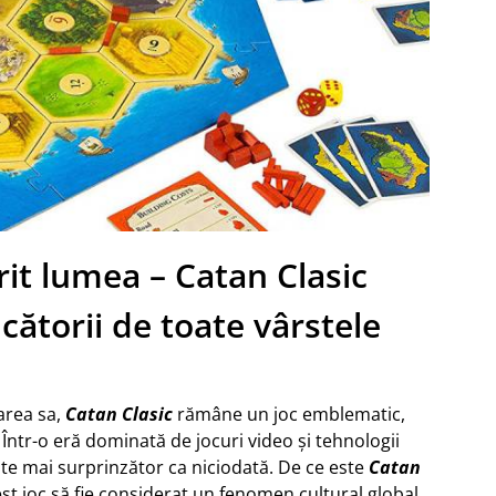
rit lumea – Catan Clasic
cătorii de toate vârstele
area sa,
Catan Clasic
rămâne un joc emblematic,
Într-o eră dominată de jocuri video și tehnologii
ste mai surprinzător ca niciodată. De ce este
Catan
st joc să fie considerat un fenomen cultural global,