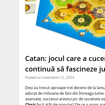
Catan: jocul care a cuce
continuă să fascineze ju
Posted on noiembrie 12, 2024
Deși au trecut aproape trei decenii de la lans
adorat de milioane de fani din întreaga lume. 
avansate, succesul acestui joc de societate e
Clasic
încă atât de popular? De ce a ajuns ace