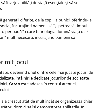
 să învețe abilități de viață esențiale și să se
e.
 generații diferite, de la copii la bunici, oferindu-le
ocial, încurajând oamenii să își petreacă timpul
tr-o perioadă în care tehnologia domină viața de zi
ran” mult necesară, încurajând oamenii să
rimit jocul
itate, devenind unul dintre cele mai jucate jocuri de
alizate, întâlnirile dedicate jocurilor de societate
lniri,
Catan
este adesea în centrul atenției,
cului.
a a crescut atât de mult încât se organizează chiar
ucători dornici să își demonstreze abilitățile. În