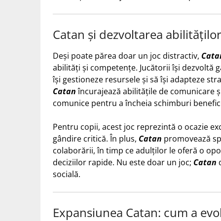
Catan și dezvoltarea abilitățilo
Deși poate părea doar un joc distractiv,
Cata
abilități și competențe. Jucătorii își dezvoltă 
își gestioneze resursele și să își adapteze s
Catan
încurajează abilitățile de comunicare și
comunice pentru a încheia schimburi benefic
Pentru copii, acest joc reprezintă o ocazie ex
gândire critică. În plus,
Catan
promovează spir
colaborării, în timp ce adulților le oferă o opo
deciziilor rapide. Nu este doar un joc;
Catan
d
socială.
Expansiunea Catan: cum a evol