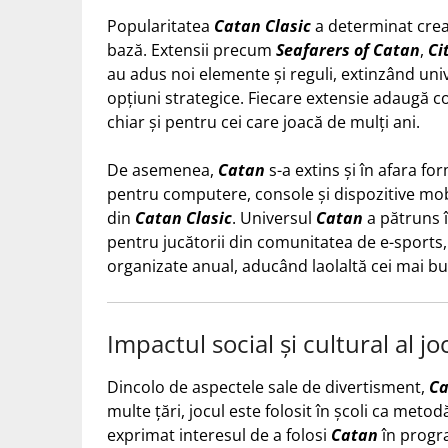
Popularitatea
Catan Clasic
a determinat crear
bază. Extensii precum
Seafarers of Catan
,
Ci
au adus noi elemente și reguli, extinzând uni
opțiuni strategice. Fiecare extensie adaugă co
chiar și pentru cei care joacă de mulți ani.
De asemenea,
Catan
s-a extins și în afara fo
pentru computere, console și dispozitive mobi
din
Catan Clasic
. Universul
Catan
a pătruns în
pentru jucătorii din comunitatea de e-sports,
organizate anual, aducând laolaltă cei mai bu
Impactul social și cultural al j
Dincolo de aspectele sale de divertisment,
Ca
multe țări, jocul este folosit în școli ca metod
exprimat interesul de a folosi
Catan
în progra