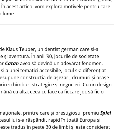
 În acest articol vom explora motivele pentru care
în lume.
 de Klaus Teuber, un dentist german care și-a
și aventură. În anii ’90, jocurile de societate
dar
Catan
avea să devină un adevărat fenomen.
și a unei tematici accesibile, jocul s-a diferențiat
esupune construcția de așezări, drumuri și orașe
 prin schimburi strategice și negocieri. Cu un design
mănă cu alta, ceea ce face ca fiecare joc să fie o
naționale, printre care și prestigiosul premiu
Spiel
esul lui s-a răspândit rapid în toată Europa și,
este tradus în peste 30 de limbi și este considerat