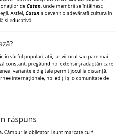
ionaților de
Catan
, unde membrii se întâlnesc
gii. Astfel,
Catan
a devenit o adevărată cultură în
ă și educativă.
ază?
e în vârful popularității, iar viitorul său pare mai
ază constant, pregătind noi extensii și adaptări care
ea, variantele digitale permit jocul la distanță,
urnee internaționale, noi ediții și o comunitate de
un răspuns
ă.
Câmpurile obligatorii sunt marcate cu
*