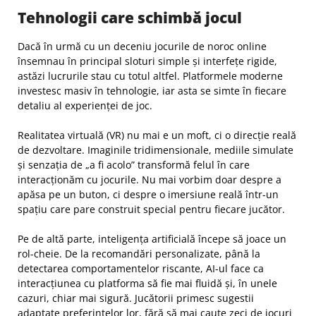
Tehnologii care schimbă jocul
Dacă în urmă cu un deceniu jocurile de noroc online
însemnau în principal sloturi simple și interfețe rigide,
astăzi lucrurile stau cu totul altfel. Platformele moderne
investesc masiv în tehnologie, iar asta se simte în fiecare
detaliu al experienței de joc.
Realitatea virtuală (VR) nu mai e un moft, ci o direcție reală
de dezvoltare. Imaginile tridimensionale, mediile simulate
și senzația de „a fi acolo” transformă felul în care
interacționăm cu jocurile. Nu mai vorbim doar despre a
apăsa pe un buton, ci despre o imersiune reală într-un
spațiu care pare construit special pentru fiecare jucător.
Pe de altă parte, inteligența artificială începe să joace un
rol-cheie. De la recomandări personalizate, până la
detectarea comportamentelor riscante, AI-ul face ca
interacțiunea cu platforma să fie mai fluidă și, în unele
cazuri, chiar mai sigură. Jucătorii primesc sugestii
adaptate preferințelor lor, fără să mai caute zeci de jocuri