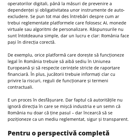
operatorilor digitali, până la măsuri de prevenire a
dependenței și obligativitatea unor instrumente de auto-
excludere. Se pun tot mai des întrebări despre cum ar
trebui reglementate platformele care folosesc AI, monede
virtuale sau algoritmi de personalizare. Răspunsurile nu
sunt întotdeauna simple, dar un lucru e clar: România face
pași în direcția corectă.
De exemplu, orice platformă care dorește să funcționeze
legal în România trebuie să aibă sediu în Uniunea
Europeană și să respecte cerințele stricte de raportare
financiară. În plus, jucătorii trebuie informați clar cu
privire la riscuri, reguli de funcționare și termeni
contractuali.
E un proces în desfășurare. Dar faptul că autoritățile nu
ignoră direcția în care se mișcă industria e un semn că
România nu doar că ține pasul – dar încearcă să se
poziționeze ca un mediu reglementat, sigur și transparent.
Pentru o perspectivă completă