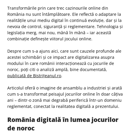
Transformările prin care trec cazinourile online din
România nu sunt întâmplătoare. Ele reflectă o adaptare la
realitățile unui mediu digital în continuă evoluție, dar și la
nevoia de control, siguranță și reglementare. Tehnologia și
legislația merg, mai nou, mână în mână – iar această
combinație definește viitorul jocului online.
Despre cum s-a ajuns aici, care sunt cauzele profunde ale
acestei schimbări și ce impact are digitalizarea asupra
modului în care românii interacționează cu jocurile de
noroc, poți citi o analiză amplă, bine documentată,
publicată de Bistrițeanul.ro
.
Articolul oferă o imagine de ansamblu a industriei și arată
cum s-a transformat peisajul jocurilor online în doar câțiva
ani – dintr-o zonă mai degrabă periferică într-un domeniu
reglementat, conectat la realitatea digitală a prezentului.
România digitală în lumea jocurilor
de noroc