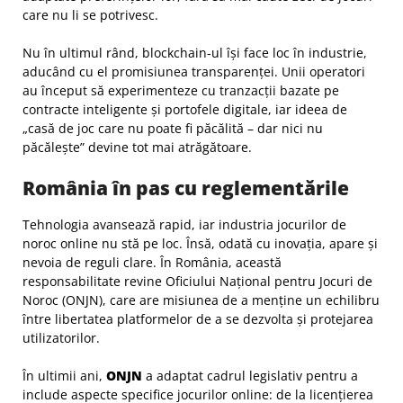
care nu li se potrivesc.
Nu în ultimul rând, blockchain-ul își face loc în industrie,
aducând cu el promisiunea transparenței. Unii operatori
au început să experimenteze cu tranzacții bazate pe
contracte inteligente și portofele digitale, iar ideea de
„casă de joc care nu poate fi păcălită – dar nici nu
păcălește” devine tot mai atrăgătoare.
România în pas cu reglementările
Tehnologia avansează rapid, iar industria jocurilor de
noroc online nu stă pe loc. Însă, odată cu inovația, apare și
nevoia de reguli clare. În România, această
responsabilitate revine Oficiului Național pentru Jocuri de
Noroc (ONJN), care are misiunea de a menține un echilibru
între libertatea platformelor de a se dezvolta și protejarea
utilizatorilor.
În ultimii ani,
ONJN
a adaptat cadrul legislativ pentru a
include aspecte specifice jocurilor online: de la licențierea