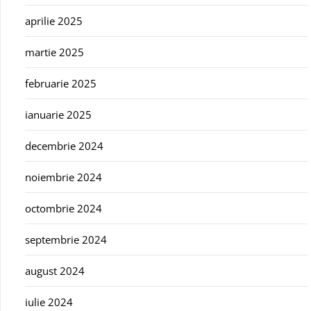
aprilie 2025
martie 2025
februarie 2025
ianuarie 2025
decembrie 2024
noiembrie 2024
octombrie 2024
septembrie 2024
august 2024
iulie 2024