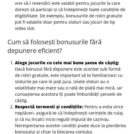
vrei să-l revendici este valabil pentru jocurile la care
dorești să participi și că îndeplinești toate condițiile de
eligibilitate. De exemplu, bonusurile de rotiri gratuite
pot fi valabile doar pentru sloturi sau jocuri de tip
video slot.
Cum să folosești bonusurile fără
depunere eficient?
Alege jocurile cu cele mai bune șanse de câștig:
Dacă bonusul fără depunere este acordat sub formă
de rotiri gratuite, este important să te familiarizezi cu
sloturile pe care le poți juca. Unele sloturi au o
volatilitate mai mare sau o rată de plată mai mică, iar
cunoașterea acestora îți poate îmbunătăți șansele de
câștig.
Respectă termenii și condițiile:
Pentru a evita orice
neplăceri, asigură-te că îndeplinești cerințele de rulaj
și că nu încalci nicio regulă impusă de cazinou.
Nerespectarea acestor condiții poate duce la pierderea
bonusului și chiar la blocarea contului.