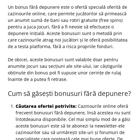
Un bonus fără depunere este o ofertă specială oferită de
cazinourile online, care permite jucătorilor să primească
un anumit sumă de bani sau rotiri gratuite (free spins)
pentru a juca jocuri, fără a fi nevoie să efectueze o
depunere inițială. Aceste bonusuri sunt o metodă prin
care cazinourile atrag noi jucători și le oferă posibilitatea
de a testa platforma, fără a risca propriile fonduri.
De obicei, aceste bonusuri sunt valabile doar pentru
anumite jocuri sau secțiuni ale site-ului, iar câștigurile
obținute din bonus pot fi supuse unor cerințe de rulaj
înainte de a putea fi retrase.
Cum să găsești bonusuri fără depunere?
Căutarea ofertei potrivite:
Cazinourile online oferă
frecvent bonusuri fără depunere, însă acestea nu sunt
întotdeauna disponibile. Cel mai simplu mod de a găsi
aceste bonusuri este să te abonezi la newsletter-ele
cazinourilor sau să urmărești site-uri și forumuri de
specialitate care postează cele mai bune oferte. De