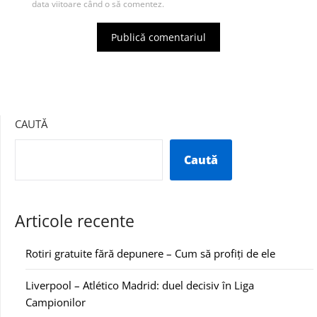
data viitoare când o să comentez.
CAUTĂ
Caută
Articole recente
Rotiri gratuite fără depunere – Cum să profiți de ele
Liverpool – Atlético Madrid: duel decisiv în Liga
Campionilor