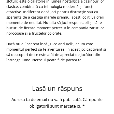
sloturi; este o călătorie în lumea nostalgică a cazinourilor
clasice, combinată cu tehnologia modernă și funcții
atractive. Indiferent dacă joci pentru distracție sau cu
speranța de a câștiga marele premiu, acest joc îți va oferi
momente de neuitat. Nu uita să joci responsabil și să te
bucuri de fiecare moment petrecut în compania zarurilor
norocoase și a fructelor colorate.
Dacă nu ai încercat încă „Dice and Roll”, acum este
momentul perfect să te aventurezi în acest joc captivant și
să descoperi de ce este atât de apreciat de jucători din
întreaga lume. Norocul poate fi de partea ta!
Lasă un răspuns
Adresa ta de email nu va fi publicată.
Câmpurile
obligatorii sunt marcate cu
*