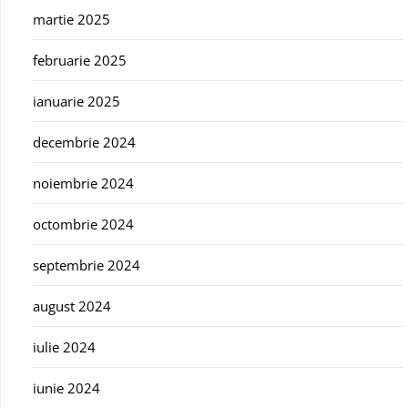
martie 2025
februarie 2025
ianuarie 2025
decembrie 2024
noiembrie 2024
octombrie 2024
septembrie 2024
august 2024
iulie 2024
iunie 2024