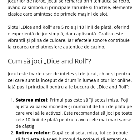
jocurilor de noroc. Jocul se remarcă prin tematica sa retro,
având ca simboluri principale zarurile și fructele, elemente
clasice care amintesc de primele mașini de slot.
Slotul „Dice and Roll” are 5 role și 10 linii de plată, oferind
o experiență de joc simplă, dar captivantă. Grafica este
vibrantă și plină de culoare, iar efectele sonore contribuie
la crearea unei atmosfere autentice de cazino.
Cum să joci „Dice and Roll”?
Jocul este foarte ușor de înțeles și de jucat, chiar și pentru
cei care sunt la început de drum în lumea sloturilor online.
Iată pașii principali pentru a te bucura de „Dice and Roll”:
Setarea mizei
: Primul pas este să îți setezi miza. Poți
ajusta valoarea monedei și numărul de linii de plată pe
care vrei să le activezi. Este recomandat să joci pe toate
cele 10 linii de plată pentru a avea cele mai mari șanse
de câștig.
Rotirea rolelor
: După ce ai setat miza, tot ce trebuie
să faci este să apeși butonul de rotire și să aștepți ca