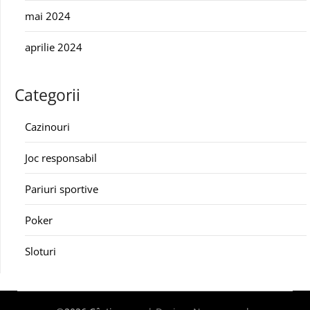
mai 2024
aprilie 2024
Categorii
Cazinouri
Joc responsabil
Pariuri sportive
Poker
Sloturi