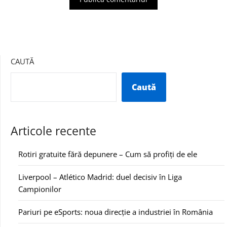
CAUTĂ
Caută
Articole recente
Rotiri gratuite fără depunere – Cum să profiți de ele
Liverpool – Atlético Madrid: duel decisiv în Liga
Campionilor
Pariuri pe eSports: noua direcție a industriei în România