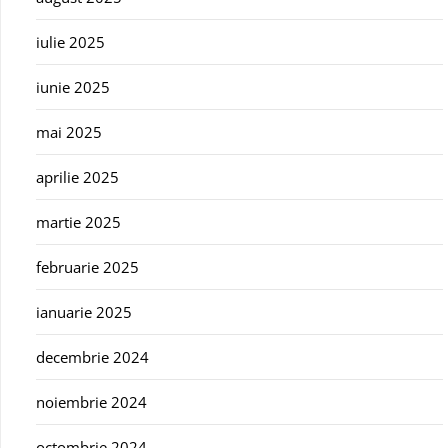
iulie 2025
iunie 2025
mai 2025
aprilie 2025
martie 2025
februarie 2025
ianuarie 2025
decembrie 2024
noiembrie 2024
octombrie 2024