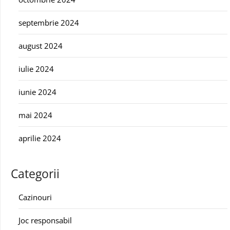
septembrie 2024
august 2024
iulie 2024
iunie 2024
mai 2024
aprilie 2024
Categorii
Cazinouri
Joc responsabil