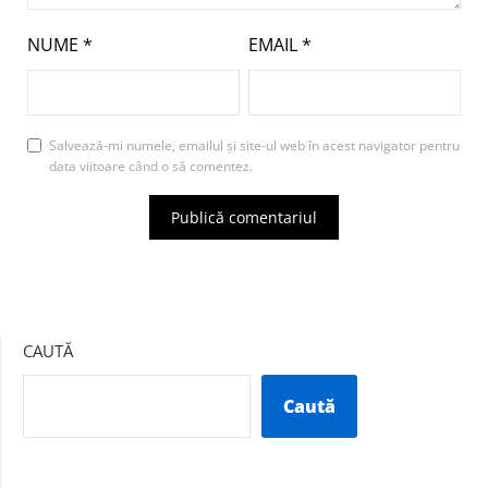
NUME
*
EMAIL
*
Salvează-mi numele, emailul și site-ul web în acest navigator pentru
data viitoare când o să comentez.
CAUTĂ
Caută