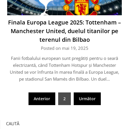
Finala Europa League 2025: Tottenham –
Manchester United, duelul titanilor pe
terenul din Bilbao
Posted on mai 19, 2025
Fanii fotbalului european sunt pregătiți pentru o seară
electrizantă, când Tottenham Hotspur și Manchester
United se vor înfrunta în marea finală a Europa League,
pe stadionul San Mamés din Bilbao. Un duel…
Paginație
Anterior
2
Următor
articole
CAUTĂ