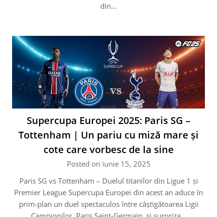
din…
Supercupa Europei 2025: Paris SG –
Tottenham | Un pariu cu miză mare și
cote care vorbesc de la sine
Posted on iunie 15, 2025
Paris SG vs Tottenham – Duelul titanilor din Ligue 1 și
Premier League Supercupa Europei din acest an aduce în
prim-plan un duel spectaculos între câștigătoarea Ligii
Campionilor, Paris Saint-Germain, și surpriza…