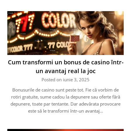
Cum transformi un bonus de casino într-
un avantaj real la joc
Posted on iunie 3, 2025
Bonusurile de casino sunt peste tot. Fie că vorbim de
rotiri gratuite, sume cadou la depunere sau oferte fără
depunere, toate par tentante. Dar adevărata provocare
este să le transformi într-un avantaj…