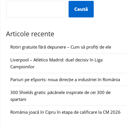
Caută
Articole recente
Rotiri gratuite fără depunere – Cum să profiți de ele
Liverpool – Atlético Madrid: duel decisiv în Liga
Campionilor
Pariuri pe eSports: noua direcție a industriei în România
300 Shields gratis: păcănele inspirate de cei 300 de
spartani
România joacă în Cipru în etapa de calificare la CM 2026