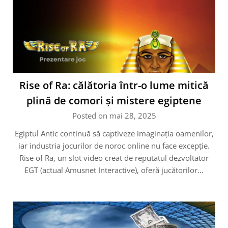
Rise of Ra: călătoria într-o lume mitică
plină de comori și mistere egiptene
Posted on mai 28, 2025
Egiptul Antic continuă să captiveze imaginația oamenilor,
iar industria jocurilor de noroc online nu face excepție.
Rise of Ra, un slot video creat de reputatul dezvoltator
EGT (actual Amusnet Interactive), oferă jucătorilor…