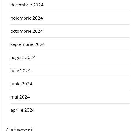
decembrie 2024
noiembrie 2024
octombrie 2024
septembrie 2024
august 2024
iulie 2024
iunie 2024
mai 2024
aprilie 2024
Categorii