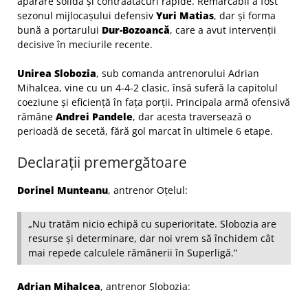
apărare solidă și contraatacuri rapide. Remarcabil a fost
sezonul mijlocașului defensiv
Yuri Matias
, dar și forma
bună a portarului
Dur-Bozoancă
, care a avut intervenții
decisive în meciurile recente.
Unirea Slobozia
, sub comanda antrenorului Adrian
Mihalcea, vine cu un 4-4-2 clasic, însă suferă la capitolul
coeziune și eficiență în fața porții. Principala armă ofensivă
rămâne
Andrei Pandele
, dar acesta traversează o
perioadă de secetă, fără gol marcat în ultimele 6 etape.
Declarații premergătoare
Dorinel Munteanu
, antrenor Oțelul:
„Nu tratăm nicio echipă cu superioritate. Slobozia are
resurse și determinare, dar noi vrem să închidem cât
mai repede calculele rămânerii în Superligă.”
Adrian Mihalcea
, antrenor Slobozia: