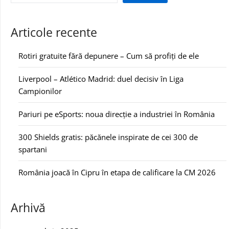
Articole recente
Rotiri gratuite fără depunere – Cum să profiți de ele
Liverpool – Atlético Madrid: duel decisiv în Liga
Campionilor
Pariuri pe eSports: noua direcție a industriei în România
300 Shields gratis: păcănele inspirate de cei 300 de
spartani
România joacă în Cipru în etapa de calificare la CM 2026
Arhivă