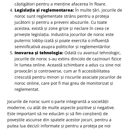
câștigători pentru a menține afacerea în floare.
Legislația și reglementarea:
În multe țări, jocurile de
noroc sunt reglementate strâns pentru a proteja
jucătorii și pentru a preveni abuzurile. Cu toate
acestea, există și zone grize și neclare în ceea ce
privește legislația. Industria jocurilor de noroc este
puternic lobby-izată și poate exercita o influență
semnificativă asupra politicilor și reglementărilor.
Inovarea și tehnologia:
Odată cu avansul tehnologic,
jocurile de noroc s-au extins dincolo de cazinouri fizice
în lumea online. Această schimbare a adus cu sine noi
provocări și controverse, cum ar fi accesibilitatea
crescută pentru minori și riscurile asociate jocurilor de
noroc online, care pot fi mai greu de monitorizat și
reglementat.
Jocurile de noroc sunt o parte integrantă a societății
moderne, cu atât de multe aspecte pozitive și negative.
Este important să ne educăm și să fim conștienți de
poveștile ascunse din spatele acestor jocuri, pentru a
putea lua decizii informate și pentru a proteja pe noi