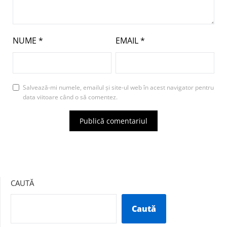
NUME
*
EMAIL
*
Salvează-mi numele, emailul și site-ul web în acest navigator pentru
data viitoare când o să comentez.
CAUTĂ
Caută