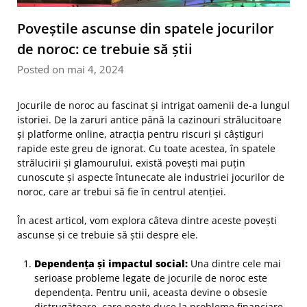
Poveștile ascunse din spatele jocurilor
de noroc: ce trebuie să știi
Posted on mai 4, 2024
Jocurile de noroc au fascinat și intrigat oamenii de-a lungul
istoriei. De la zaruri antice până la cazinouri strălucitoare
și platforme online, atracția pentru riscuri și câștiguri
rapide este greu de ignorat. Cu toate acestea, în spatele
strălucirii și glamourului, există povești mai puțin
cunoscute și aspecte întunecate ale industriei jocurilor de
noroc, care ar trebui să fie în centrul atenției.
În acest articol, vom explora câteva dintre aceste povești
ascunse și ce trebuie să știi despre ele.
Dependența și impactul social:
Una dintre cele mai
serioase probleme legate de jocurile de noroc este
dependența. Pentru unii, aceasta devine o obsesie
distrugătoare, care poate duce la probleme financiare