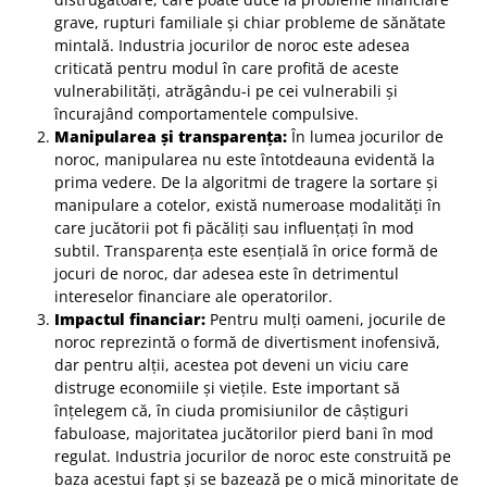
grave, rupturi familiale și chiar probleme de sănătate
mintală. Industria jocurilor de noroc este adesea
criticată pentru modul în care profită de aceste
vulnerabilități, atrăgându-i pe cei vulnerabili și
încurajând comportamentele compulsive.
Manipularea și transparența:
În lumea jocurilor de
noroc, manipularea nu este întotdeauna evidentă la
prima vedere. De la algoritmi de tragere la sortare și
manipulare a cotelor, există numeroase modalități în
care jucătorii pot fi păcăliți sau influențați în mod
subtil. Transparența este esențială în orice formă de
jocuri de noroc, dar adesea este în detrimentul
intereselor financiare ale operatorilor.
Impactul financiar:
Pentru mulți oameni, jocurile de
noroc reprezintă o formă de divertisment inofensivă,
dar pentru alții, acestea pot deveni un viciu care
distruge economiile și viețile. Este important să
înțelegem că, în ciuda promisiunilor de câștiguri
fabuloase, majoritatea jucătorilor pierd bani în mod
regulat. Industria jocurilor de noroc este construită pe
baza acestui fapt și se bazează pe o mică minoritate de