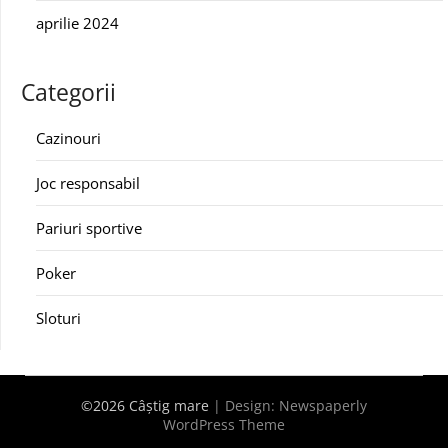
aprilie 2024
Categorii
Cazinouri
Joc responsabil
Pariuri sportive
Poker
Sloturi
©2026 Câștig mare
| Design:
Newspaperly
WordPress Theme