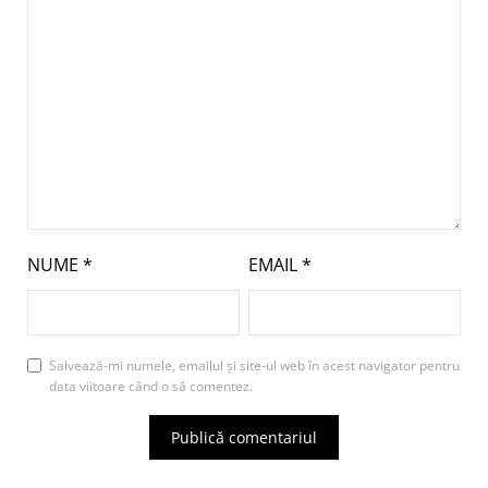
NUME
*
EMAIL
*
Salvează-mi numele, emailul și site-ul web în acest navigator pentru
data viitoare când o să comentez.