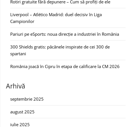
Rotiri gratuite fără depunere – Cum să profiți de ele
Liverpool – Atlético Madrid: duel decisiv în Liga
Campionilor
Pariuri pe eSports: noua direcție a industriei în România
300 Shields gratis: păcănele inspirate de cei 300 de
spartani
România joacă în Cipru în etapa de calificare la CM 2026
Arhivă
septembrie 2025
august 2025
iulie 2025