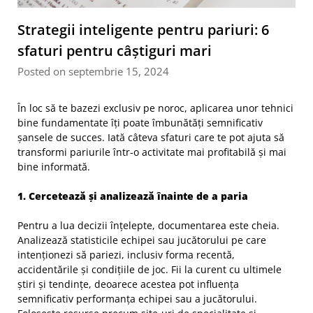
Strategii inteligente pentru pariuri: 6
sfaturi pentru câștiguri mari
Posted on septembrie 15, 2024
În loc să te bazezi exclusiv pe noroc, aplicarea unor tehnici
bine fundamentate îți poate îmbunătăți semnificativ
șansele de succes. Iată câteva sfaturi care te pot ajuta să
transformi pariurile într-o activitate mai profitabilă și mai
bine informată.
1. Cercetează și analizează înainte de a paria
Pentru a lua decizii înțelepte, documentarea este cheia.
Analizează statisticile echipei sau jucătorului pe care
intenționezi să pariezi, inclusiv forma recentă,
accidentările și condițiile de joc. Fii la curent cu ultimele
știri și tendințe, deoarece acestea pot influența
semnificativ performanța echipei sau a jucătorului.