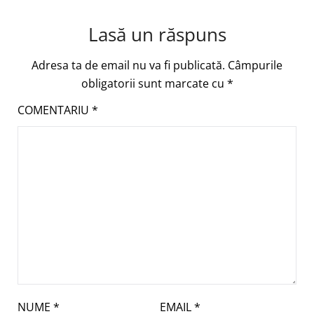
Lasă un răspuns
Adresa ta de email nu va fi publicată.
Câmpurile
obligatorii sunt marcate cu
*
COMENTARIU
*
NUME
*
EMAIL
*