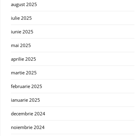
august 2025
iulie 2025
iunie 2025
mai 2025
aprilie 2025
martie 2025
februarie 2025
ianuarie 2025
decembrie 2024
noiembrie 2024