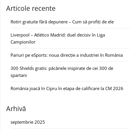
Articole recente
Rotiri gratuite fără depunere – Cum să profiți de ele
Liverpool – Atlético Madrid: duel decisiv în Liga
Campionilor
Pariuri pe eSports: noua direcție a industriei în România
300 Shields gratis: păcănele inspirate de cei 300 de
spartani
România joacă în Cipru în etapa de calificare la CM 2026
Arhivă
septembrie 2025