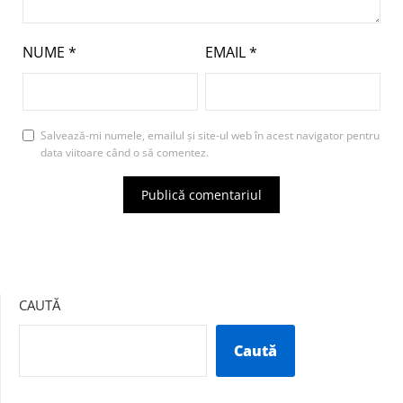
NUME
*
EMAIL
*
Salvează-mi numele, emailul și site-ul web în acest navigator pentru
data viitoare când o să comentez.
CAUTĂ
Caută