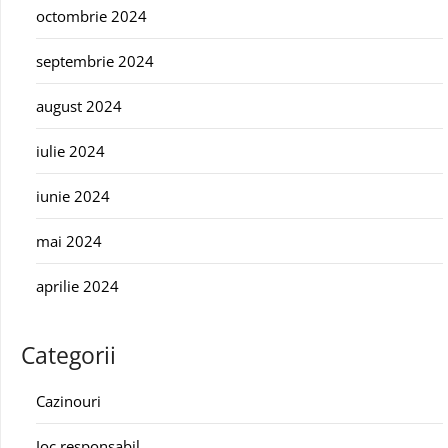
octombrie 2024
septembrie 2024
august 2024
iulie 2024
iunie 2024
mai 2024
aprilie 2024
Categorii
Cazinouri
Joc responsabil