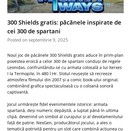
300 Shields gratis: păcănele inspirate de
cei 300 de spartani
Posted on septembrie 9, 2025
Noul joc de păcănele 300 Shields gratis aduce în prim-plan
povestea eroică a celor 300 de spartani conduși de regele
Leonidas, confruntându-se cu armata colosală a lui Xerxes
I la Termopile, în 480 î.Hr. Slotul reușește să recreeze
atmosfera filmului din 2007 și a comic book-ului original,
combinând grafica spectaculoasă cu o coloană sonoră
captivantă.
Jocul urmărește fidel evenimentele istorice: armata
spartană, deși numeric depășită, a luptat până în ultima
clipă, devenind un simbol al curajului și al devotamentului
față de patrie. NexGen, producătorul jocului, a ales o
tematică potrivită pentru un slot care combină acțiunea cu