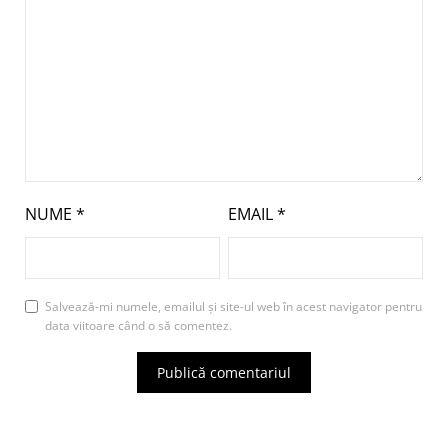
NUME
*
EMAIL
*
Salvează-mi numele, emailul și site-ul web în acest navigator pentru
data viitoare când o să comentez.