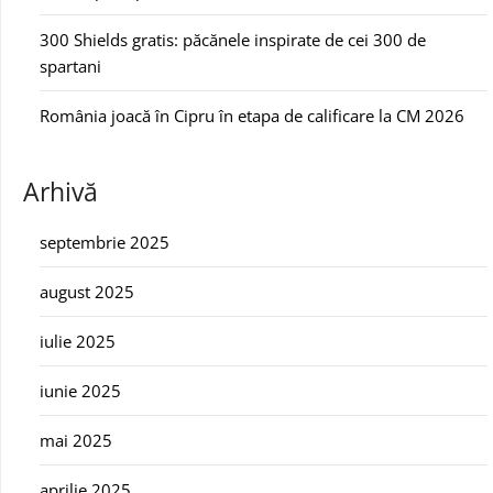
300 Shields gratis: păcănele inspirate de cei 300 de
spartani
România joacă în Cipru în etapa de calificare la CM 2026
Arhivă
septembrie 2025
august 2025
iulie 2025
iunie 2025
mai 2025
aprilie 2025