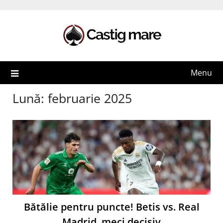
Skip
to
content
Menu
Lună:
februarie 2025
Bătălie pentru puncte! Betis vs. Real
Madrid, meci decisiv