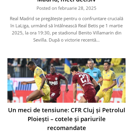
Posted on februarie 28, 2025
Real Madrid se pregătește pentru o confruntare crucială
în LaLiga, urmând să întâlnească Real Betis pe 1 martie
2025, la ora 19:30, pe stadionul Benito Villamarín din
Sevilla. După o victorie recentă…
Un meci de tensiune: CFR Cluj și Petrolul
Ploiești – cotele și pariurile
recomandate