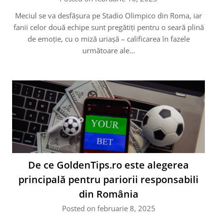
Meciul se va desfășura pe Stadio Olimpico din Roma, iar
fanii celor două echipe sunt pregătiți pentru o seară plină
de emoție, cu o miză uriașă – calificarea în fazele
următoare ale…
De ce GoldenTips.ro este alegerea
principală pentru pariorii responsabili
din România
Posted on februarie 8, 2025