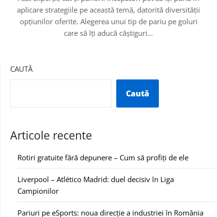
aplicare strategiile pe această temă, datorită diversității
opțiunilor oferite. Alegerea unui tip de pariu pe goluri
care să îți aducă câștiguri…
CAUTĂ
Caută
Articole recente
Rotiri gratuite fără depunere – Cum să profiți de ele
Liverpool – Atlético Madrid: duel decisiv în Liga
Campionilor
Pariuri pe eSports: noua direcție a industriei în România