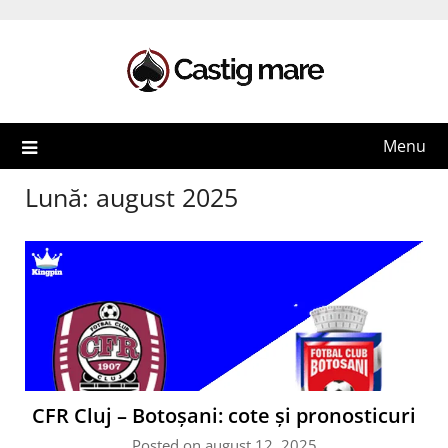
Skip
to
content
Menu
Lună:
august 2025
CFR Cluj – Botoșani: cote și pronosticuri
Posted on august 12, 2025