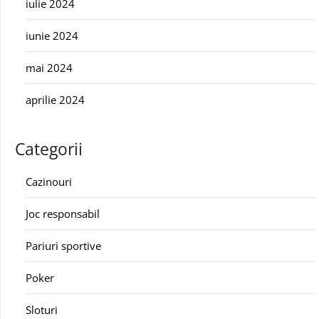
iulie 2024
iunie 2024
mai 2024
aprilie 2024
Categorii
Cazinouri
Joc responsabil
Pariuri sportive
Poker
Sloturi