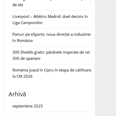
de ele
Liverpool – Atlético Madrid: duel decisiv în
Liga Campionilor
Pariuri pe eSports: noua direcție a industriei
în România
300 Shields gratis: păcănele inspirate de cei
300 de spartani
România joacă în Cipru în etapa de calificare
la CM 2026
Arhivă
septembrie 2025