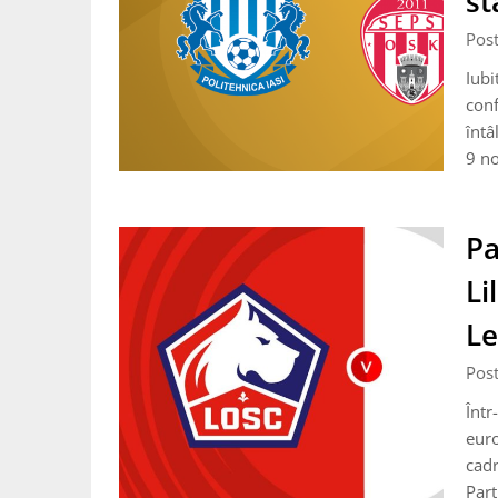
st
Pos
Iubi
conf
întâ
9 n
Pa
Li
L
Pos
Într
euro
cadr
Part