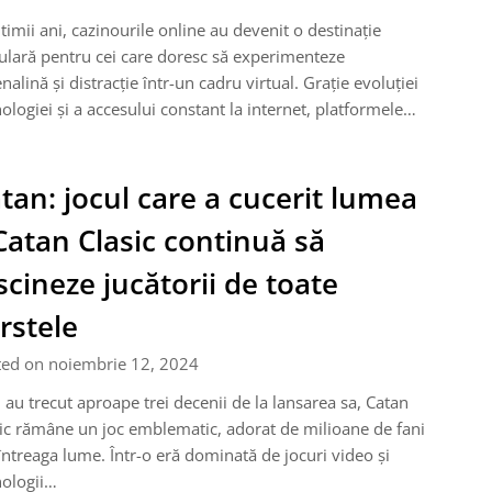
ltimii ani, cazinourile online au devenit o destinație
lară pentru cei care doresc să experimenteze
nalină și distracție într-un cadru virtual. Grație evoluției
ologiei și a accesului constant la internet, platformele…
tan: jocul care a cucerit lumea
Catan Clasic continuă să
scineze jucătorii de toate
rstele
ted on noiembrie 12, 2024
 au trecut aproape trei decenii de la lansarea sa, Catan
ic rămâne un joc emblematic, adorat de milioane de fani
întreaga lume. Într-o eră dominată de jocuri video și
ologii…