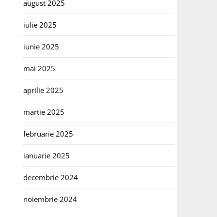
august 2025
iulie 2025
iunie 2025
mai 2025
aprilie 2025
martie 2025
februarie 2025
ianuarie 2025
decembrie 2024
noiembrie 2024