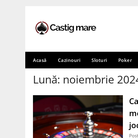
Skip
to
content
Acasă
Cazinouri
Sloturi
Poker
Lună:
noiembrie 202
Ca
mo
jo
Pos