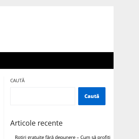
CAUTĂ
Caută
Articole recente
Rotiri gratuite fără depunere – Cum să profiți