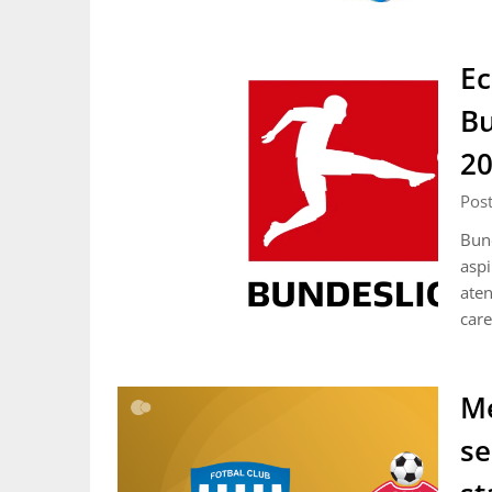
Ec
Bu
20
Pos
Bund
aspi
aten
care
Me
se