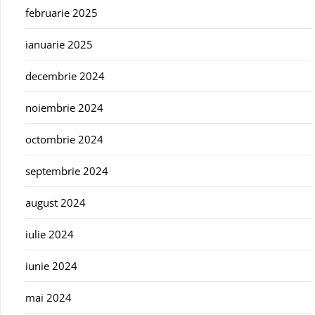
februarie 2025
ianuarie 2025
decembrie 2024
noiembrie 2024
octombrie 2024
septembrie 2024
august 2024
iulie 2024
iunie 2024
mai 2024