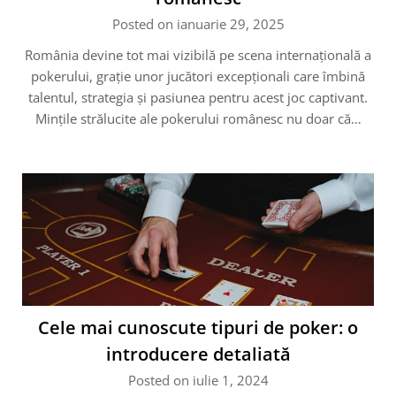
Posted on ianuarie 29, 2025
România devine tot mai vizibilă pe scena internațională a
pokerului, grație unor jucători excepționali care îmbină
talentul, strategia și pasiunea pentru acest joc captivant.
Mințile strălucite ale pokerului românesc nu doar că…
Cele mai cunoscute tipuri de poker: o
introducere detaliată
Posted on iulie 1, 2024