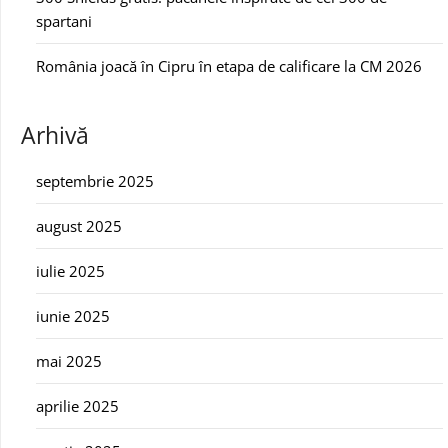
spartani
România joacă în Cipru în etapa de calificare la CM 2026
Arhivă
septembrie 2025
august 2025
iulie 2025
iunie 2025
mai 2025
aprilie 2025