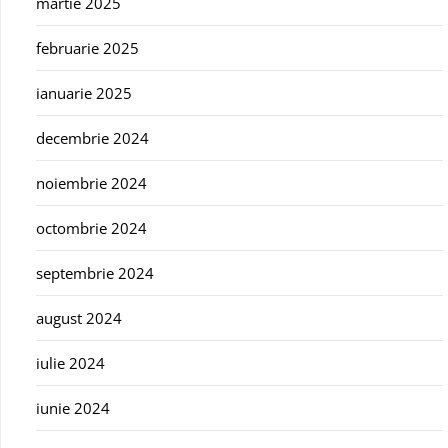
martie 2025
februarie 2025
ianuarie 2025
decembrie 2024
noiembrie 2024
octombrie 2024
septembrie 2024
august 2024
iulie 2024
iunie 2024