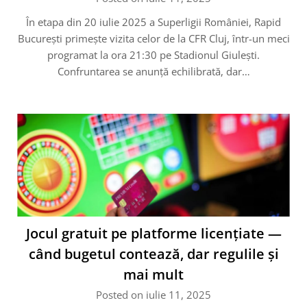
În etapa din 20 iulie 2025 a Superligii României, Rapid
București primește vizita celor de la CFR Cluj, într-un meci
programat la ora 21:30 pe Stadionul Giulești.
Confruntarea se anunță echilibrată, dar…
Jocul gratuit pe platforme licențiate —
când bugetul contează, dar regulile și
mai mult
Posted on iulie 11, 2025