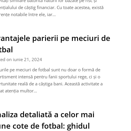
vități similare datorită naturii lor bazate pe risc și
nțialului de câștig financiar. Cu toate acestea, există
rențe notabile între ele, iar…
antajele parierii pe meciuri de
tbal
ed on iunie 21, 2024
urile pe meciuri de fotbal sunt nu doar o formă de
rtisment intensă pentru fanii sportului rege, ci și o
tunitate reală de a câștiga bani. Această activitate a
at atenția multor…
aliza detaliată a celor mai
ne cote de fotbal: ghidul