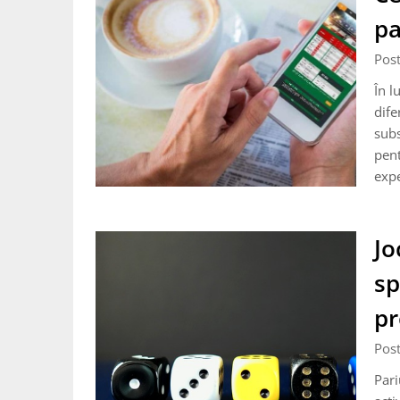
pa
Post
În l
dife
subs
pent
expe
Jo
sp
pr
Post
Pari