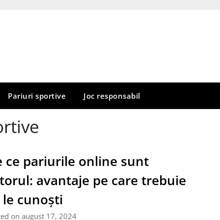
Pariuri sportive
Joc responsabil
ortive
 ce pariurile online sunt
itorul: avantaje pe care trebuie
 le cunoști
ted on august 17, 2024