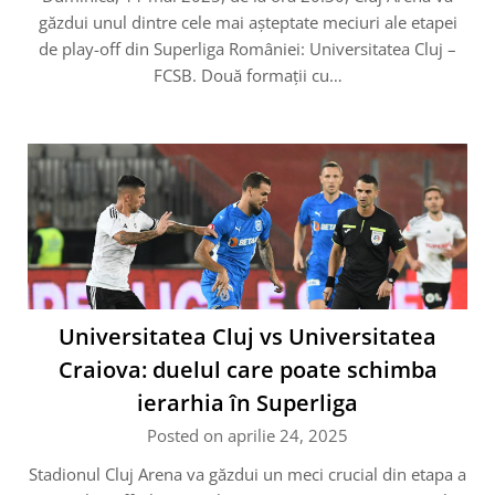
găzdui unul dintre cele mai așteptate meciuri ale etapei
de play-off din Superliga României: Universitatea Cluj –
FCSB. Două formații cu…
​Universitatea Cluj vs Universitatea
Craiova: duelul care poate schimba
ierarhia în Superliga
Posted on aprilie 24, 2025
Stadionul Cluj Arena va găzdui un meci crucial din etapa a