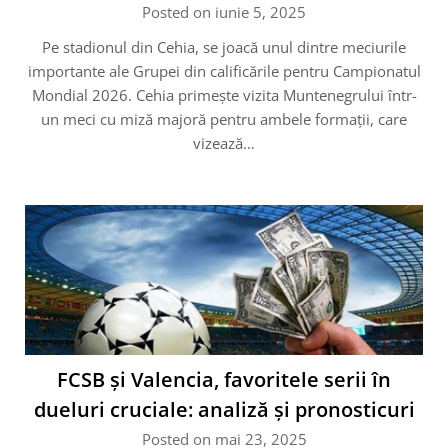
Posted on iunie 5, 2025
Pe stadionul din Cehia, se joacă unul dintre meciurile
importante ale Grupei din calificările pentru Campionatul
Mondial 2026. Cehia primește vizita Muntenegrului într-
un meci cu miză majoră pentru ambele formații, care
vizează…
FCSB și Valencia, favoritele serii în
dueluri cruciale: analiză și pronosticuri
Posted on mai 23, 2025