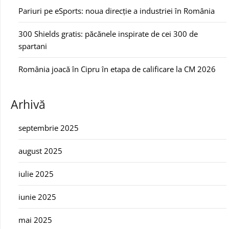
Pariuri pe eSports: noua direcție a industriei în România
300 Shields gratis: păcănele inspirate de cei 300 de
spartani
România joacă în Cipru în etapa de calificare la CM 2026
Arhivă
septembrie 2025
august 2025
iulie 2025
iunie 2025
mai 2025