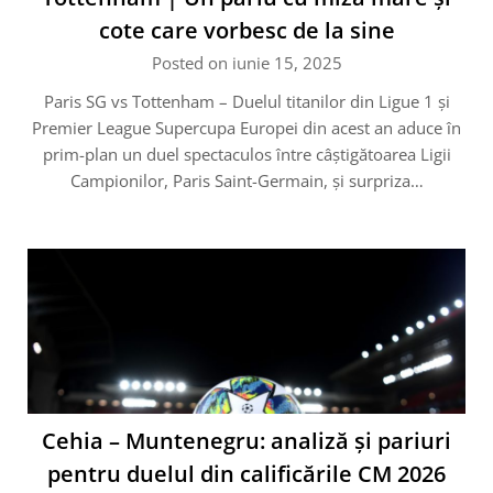
cote care vorbesc de la sine
Posted on iunie 15, 2025
Paris SG vs Tottenham – Duelul titanilor din Ligue 1 și
Premier League Supercupa Europei din acest an aduce în
prim-plan un duel spectaculos între câștigătoarea Ligii
Campionilor, Paris Saint-Germain, și surpriza…
Cehia – Muntenegru: analiză și pariuri
pentru duelul din calificările CM 2026