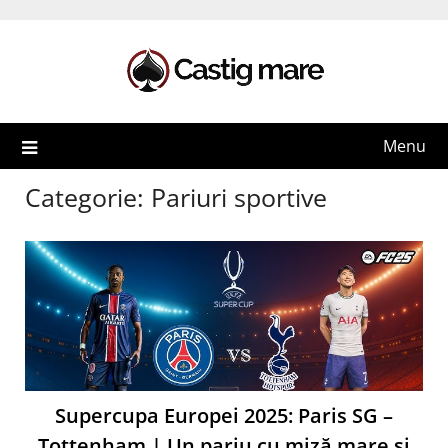
Skip
to
content
Menu
Categorie:
Pariuri sportive
Supercupa Europei 2025: Paris SG –
Tottenham | Un pariu cu miză mare și